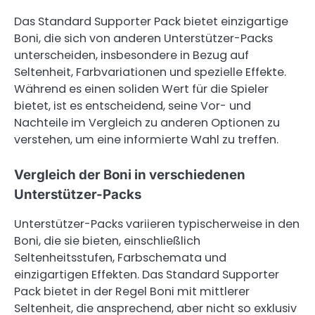
Das Standard Supporter Pack bietet einzigartige
Boni, die sich von anderen Unterstützer-Packs
unterscheiden, insbesondere in Bezug auf
Seltenheit, Farbvariationen und spezielle Effekte.
Während es einen soliden Wert für die Spieler
bietet, ist es entscheidend, seine Vor- und
Nachteile im Vergleich zu anderen Optionen zu
verstehen, um eine informierte Wahl zu treffen.
Vergleich der Boni in verschiedenen
Unterstützer-Packs
Unterstützer-Packs variieren typischerweise in den
Boni, die sie bieten, einschließlich
Seltenheitsstufen, Farbschemata und
einzigartigen Effekten. Das Standard Supporter
Pack bietet in der Regel Boni mit mittlerer
Seltenheit, die ansprechend, aber nicht so exklusiv