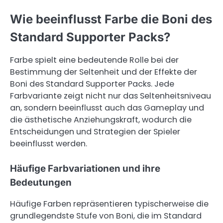
Wie beeinflusst Farbe die Boni des
Standard Supporter Packs?
Farbe spielt eine bedeutende Rolle bei der
Bestimmung der Seltenheit und der Effekte der
Boni des Standard Supporter Packs. Jede
Farbvariante zeigt nicht nur das Seltenheitsniveau
an, sondern beeinflusst auch das Gameplay und
die ästhetische Anziehungskraft, wodurch die
Entscheidungen und Strategien der Spieler
beeinflusst werden.
Häufige Farbvariationen und ihre
Bedeutungen
Häufige Farben repräsentieren typischerweise die
grundlegendste Stufe von Boni, die im Standard