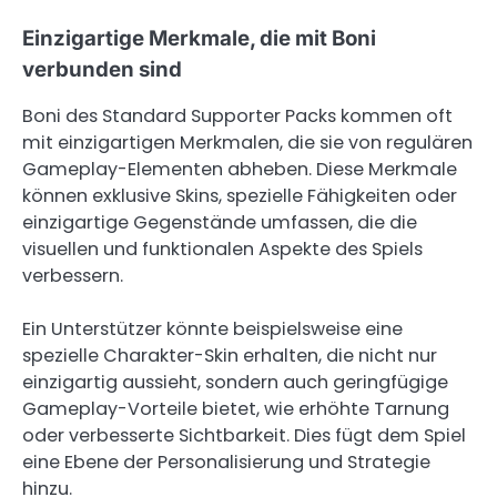
Einzigartige Merkmale, die mit Boni
verbunden sind
Boni des Standard Supporter Packs kommen oft
mit einzigartigen Merkmalen, die sie von regulären
Gameplay-Elementen abheben. Diese Merkmale
können exklusive Skins, spezielle Fähigkeiten oder
einzigartige Gegenstände umfassen, die die
visuellen und funktionalen Aspekte des Spiels
verbessern.
Ein Unterstützer könnte beispielsweise eine
spezielle Charakter-Skin erhalten, die nicht nur
einzigartig aussieht, sondern auch geringfügige
Gameplay-Vorteile bietet, wie erhöhte Tarnung
oder verbesserte Sichtbarkeit. Dies fügt dem Spiel
eine Ebene der Personalisierung und Strategie
hinzu.