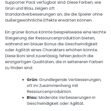
Supporter Pack verfügbar sind. Diese Farben, wie
Grün und Blau, zeigen oft
Standardverbesserungen an, die die Spieler ohne
außergewöhnliche Effekte erwarten können.
Ein grüner Bonus könnte beispielsweise eine leichte
Steigerung der Ressourcenproduktion bieten,
während ein blauer Bonus die Geschwindigkeit
oder Agilität eines Charakters erhöhen könnte.
Diese Boni sind zuverlässig, fehlen jedoch die
einzigartigen Qualitäten, die in selteneren Farben
zu finden sind.
Grün:
Grundlegende Verbesserungen,
oft im Zusammenhang mit
Ressourcenproduktion.
Blau:
Moderate Verbesserungen in
Geschwindigkeit oder Agilität.