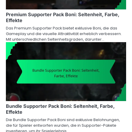
Premium Supporter Pack Boni: Seltenheit, Farbe,
Effekte
Das Premium Supporter Pack bietet exklusive Boni, die das
Gameplay und die visuelle Attraktivität erheblich verbessern.
Mit unterschiedlichen Seltenheitsgraden, darunter…
Bundle Supporter Pack Boni: Seltenheit, Farbe,
Effekte
Die Bundle Supporter Pack Boni sind exklusive Belohnungen,
die für Spieler entworfen wurden, die in Supporter-Pakete
investieren, um ihr Spielerlebnis…