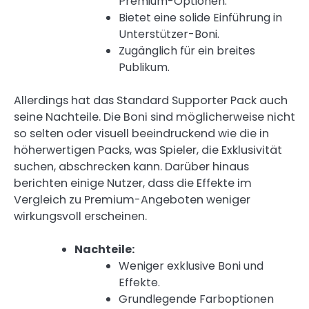
Premium-Optionen.
Bietet eine solide Einführung in
Unterstützer-Boni.
Zugänglich für ein breites
Publikum.
Allerdings hat das Standard Supporter Pack auch
seine Nachteile. Die Boni sind möglicherweise nicht
so selten oder visuell beeindruckend wie die in
höherwertigen Packs, was Spieler, die Exklusivität
suchen, abschrecken kann. Darüber hinaus
berichten einige Nutzer, dass die Effekte im
Vergleich zu Premium-Angeboten weniger
wirkungsvoll erscheinen.
Nachteile:
Weniger exklusive Boni und
Effekte.
Grundlegende Farboptionen