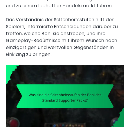
und zu einem lebhaften Handelsmarkt führen.
Das Verständnis der Seltenheitsstufen hilft den
Spielern, informierte Entscheidungen darüber zu
treffen, welche Boni sie anstreben, und ihre
Gameplay-Bedürfnisse mit ihrem Wunsch nach
einzigartigen und wertvollen Gegenständen in
Einklang zu bringen.