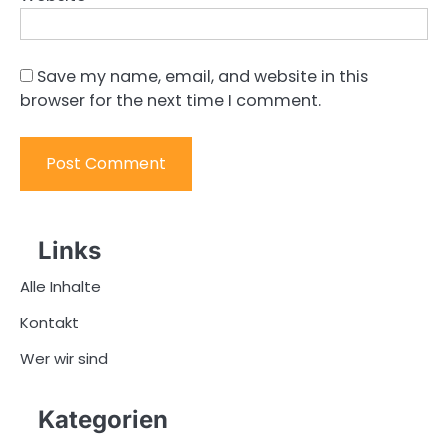
Save my name, email, and website in this
browser for the next time I comment.
Links
Alle Inhalte
Kontakt
Wer wir sind
Kategorien