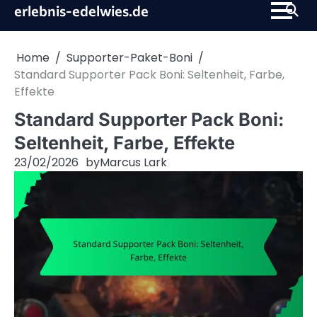
Skip
erlebnis-edelwies.de
to
content
Home
Supporter-Paket-Boni
Standard Supporter Pack Boni: Seltenheit, Farbe,
Effekte
Standard Supporter Pack Boni:
Seltenheit, Farbe, Effekte
23/02/2026
by
Marcus Lark